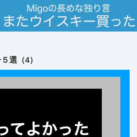
ー５選（4）