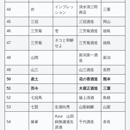
インプレッ
清水清三郎
44
作
三重
ション
商店
45
三冠
三冠酒造
岡山
46
三芳菊
壱
三芳菊酒造
徳島
ネコと和解
47
三芳菊
三芳菊酒造
徳島
せよ
新潟第一酒
48
山間
新潟
造
49
山三
山三酒造
長野
50
産土
花の香酒造
熊本
51
而今
木屋正酒造
三重
52
七冠馬
簸上清酒
島根
53
七賢
生酒向秀
山梨銘醸
山梨
Azur 山田
54
篠峯
錦無濾過生
千代酒造
奈良
原酒