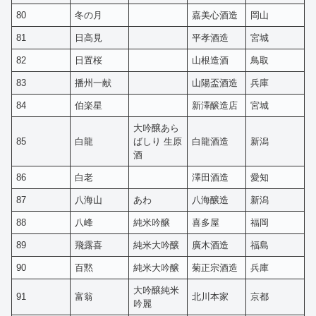
80
冬の月
嘉美心酒造
岡山
81
日高見
平孝酒造
宮城
82
日置桜
山根造酒
鳥取
83
播州一献
山陽盃酒造
兵庫
84
伯楽星
新澤醸造店
宮城
大吟醸あら
85
白龍
ばしり 生原
白龍酒造
新潟
酒
86
白老
澤田酒造
愛知
87
八海山
あわ
八海醸造
新潟
88
八峰
純米吟醸
喜多屋
福岡
89
飛露喜
純米大吟醸
廣木酒造
福島
90
百黙
純米大吟醸
菊正宗酒造
兵庫
大吟醸純米
91
富翁
北川本家
京都
吟麗