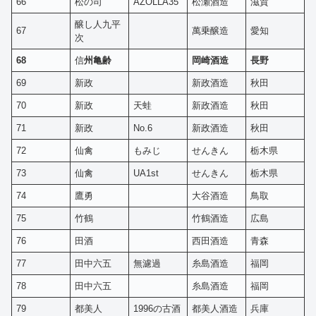
66
松の司
AZOLLA35
松瀬酒造
滋賀
醸し人九平
67
萬乗醸造
愛知
次
68
信
州亀齢
岡崎酒造
長野
69
新政
新政酒造
秋田
70
新政
天蛙
新政酒造
秋田
71
新政
No.6
新政酒造
秋田
72
仙禽
もみじ
せんきん
栃木県
73
仙禽
UA1st
せんきん
栃木県
74
鷹勇
大谷酒造
鳥取
75
竹鶴
竹鶴酒造
広島
76
田酒
西田酒造
青森
77
田中六五
無濾過
糸島酒造
福岡
78
田中六五
糸島酒造
福岡
79
都美人
1996の古酒
都美人酒造
兵庫