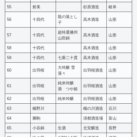
55
射美
杉原酒造
岐阜
龍の落とし
56
十四代
高木酒造
山形
子
超特選播州
57
十四代
高木酒造
山形
山田錦
58
十四代
高木酒造
山形
59
十四代
七垂二十貫
高木酒造
山形
大吟醸 雪
60
出羽桜
出羽桜酒造
山形
漫々
純米吟醸
61
出羽桜
出羽桜酒造
山形
酒 つや姫
62
出羽桜
純米吟醸
出羽桜酒造
山形
63
楯野川
楯の川酒造
石川
64
勝駒
清都酒造場
富山
65
小谷錦
生酒
北安醸造
長野