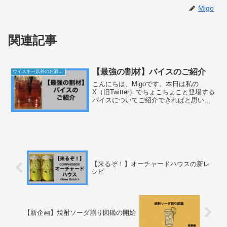
Migo
関連記事
【最強の割材】バイスのご紹介
ウイスキー以外のお酒の話
こんにちは、Migoです。本日は私の
X（旧Twitter）でちょこちょこと登場する
バイスについてご紹介できればと思いま
す。バイスとは？バイスは東京・大田区
にある1958年に創業したコダマ飲料さん
が製造・販売するシソエキスとリンゴエ
キスから作...
【来るぞ！】オーチャードハウスの新レ
シピ
【新企画】焼酎ソーダ割り図鑑の開始