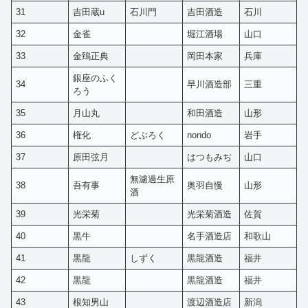
31
吉田蔵u
石川門
吉田酒造
石川
32
金雀
堀江酒場
山口
33
金鵄正典
岡田本家
兵庫
銀座のふく
34
早川酒造部
三重
ろう
35
月山丸
和田酒造
山形
36
権化
どぶろく
nondo
岩手
37
原田弦月
はつもみぢ
山口
無濾過生原
38
吾有事
奥羽自慢
山形
酒
39
光栄菊
光栄菊酒造
佐賀
40
黒牛
名手酒造店
和歌山
41
黒龍
しずく
黒龍酒造
福井
42
黒龍
黒龍酒造
福井
43
根知男山
渡辺酒造店
新潟