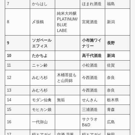
7
からはし
ほまれ酒造
福島
純米大吟醸
PLATINUM/
8
〆張鶴
宮尾酒造
新潟
BLUE
LABE
ソガペール
小布施ワイ
9
長野
エフィス
ナリー
10
たかちよ
高千代酒造
新潟
11
ニャン齢
小松酒造
佐賀
木桶菩提も
12
みむろ杉
今西酒造
奈良
と山田錦
13
みむろ杉
今西酒造
奈良
14
モダン仙禽
無垢
せんきん
栃木県
15
モヒカン娘
三浦酒造
青森
サクラオ
16
一代弥山
広島
B&D
17
稲とアガベ
交酒 花風
稲とアガベ
秋田