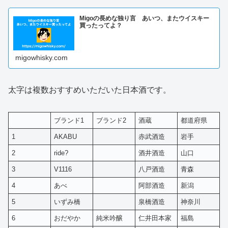
Migoの長めな独り言 あいつ、またウイスキー
買ったってよ？
migowhisky.com
太字は複数おすすめいただいた日本酒です。
ブランド1
ブランド2
酒蔵
都道府県
1
AKABU
赤武酒造
岩手
2
ride?
酒井酒造
山口
3
V1116
八戸酒造
青森
4
あべ
阿部酒造
新潟
5
いずみ橋
泉橋酒造
神奈川
6
おだやか
純米吟醸
仁井田本家
福島