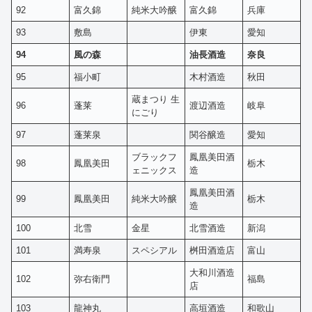
92
富久錦
純米大吟醸
富久錦
兵庫
93
敷島
伊東
愛知
94
風の森
油長酒造
奈良
95
福小町
木村酒造
秋田
蔵まつり 生
96
蓬莱
渡辺酒造
岐阜
にごり
97
蓬莱泉
関谷醸造
愛知
ブラックフ
鳳凰美田酒
98
鳳凰美田
栃木
ェニックス
造
鳳凰美田酒
99
鳳凰美田
純米大吟醸
栃木
造
100
北雪
金星
北雪酒造
新潟
101
満寿泉
スペシアル
桝田酒造店
富山
大和川酒造
102
弥右衛門
福島
店
103
龍神丸
高垣酒造
和歌山