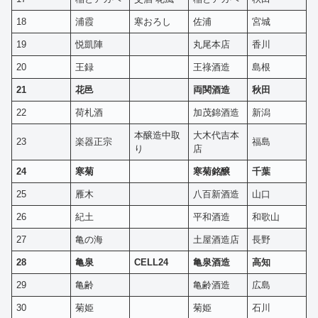
18
浦霞
寒おろし
佐浦
宮城
19
悦凱陣
丸尾本店
香川
20
王録
王祿酒造
島根
21
花邑
両関酒造
秋田
22
荷札酒
加茂錦酒造
新潟
本醸造中取
大木代吉本
23
楽器正宗
福島
り
店
24
寒菊
寒菊銘醸
千葉
25
雁木
八百新酒造
山口
26
紀土
平和酒造
和歌山
27
亀の海
土屋酒造店
長野
28
亀泉
CELL24
亀泉酒造
高知
29
亀齢
亀齢酒造
広島
30
菊姫
菊姫
石川