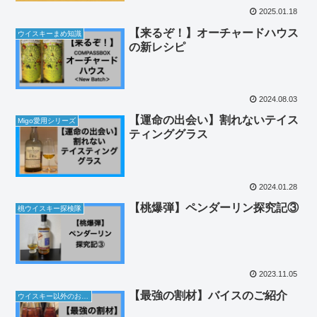
2025.01.18
【来るぞ！】オーチャードハウス
ウイスキーまめ知識
の新レシピ
2024.08.03
【運命の出会い】割れないテイス
Migo愛用シリーズ
ティンググラス
2024.01.28
【桃爆弾】ペンダーリン探究記③
桃ウイスキー探検隊
2023.11.05
【最強の割材】バイスのご紹介
ウイスキー以外のお酒の話