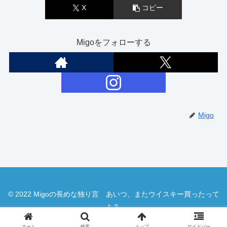
X
コピー
Migoをフォローする
Migo
© 2022 Migoの長めな独り言 あいつ、またウイスキー買ったって
よ？.
ホーム
検索
トップ
サイドバー