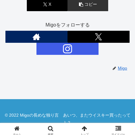
X
コピー
Migoをフォローする
Migo
© 2022 Migoの長めな独り言 あいつ、またウイスキー買ったって
よ？.
ホーム
検索
トップ
サイドバー