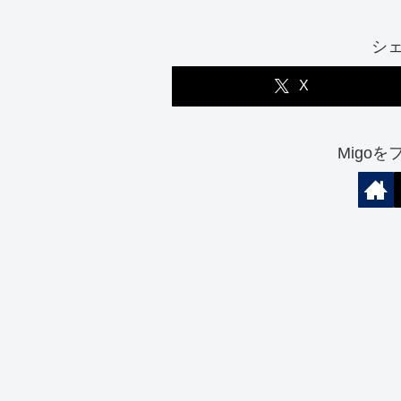
シ
X
Migo