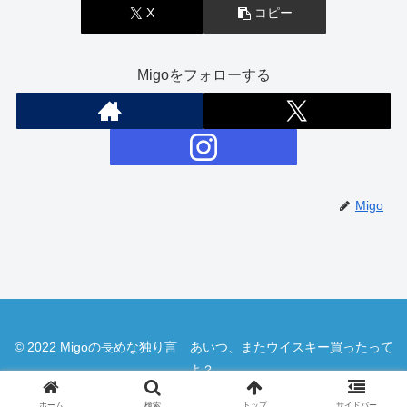
X
コピー
Migoをフォローする
Migo
© 2022 Migoの長めな独り言 あいつ、またウイスキー買ったって
よ？.
ホーム
検索
トップ
サイドバー