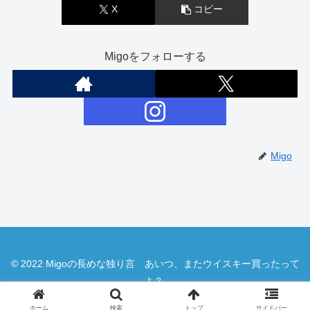
X
コピー
Migoをフォローする
Migo
© 2022 Migoの長めな独り言 あいつ、またウイスキー買ったって
よ？.
ホーム
検索
トップ
サイドバー