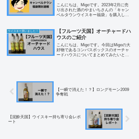
こんにちは、Migoです。2023年2月に売
り出された酒のやまいちさんの「キャン
ベルタウンウイスキー福袋」を購入しま
した。酒のやまいちさんはこれまでも
色々なウイスキーを買わせていただいて
いますが、オリジナルのウイスキー
【フルーツ天国】オーチャードハ
ウイスキー買いました！
（PB）も結構出されて...
ウスのご紹介
こんにちは、Migoです。今回はMigoの大
好物であるコンパスボックスのオーチャ
ードハウスについてまとめてみたいと思
います。コンパスボックスは2000年に設
立されたイギリスのボトラーズです。ブ
レンデッドウイスキーを数多くリリース
しており、芸...
【一瞬で消えた！？】ロングモーン2009
争奪戦
【泥酔天国】ウイスキー持ち寄り会レポ
ート