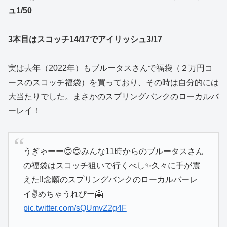
ュ1/50
3本目はスコッチ14/17でアイリッシュ3/17
実は去年（2022年）もブルータスさんで福袋（２万円コ
ースのスコッチ福袋）を買っており、その時は自分的には
大当たりでした。まさかのスプリングバンクのローカルバ
ーレイ！
うぎゃーー😍😍みんな11時からのブルータスさん
の福袋はスコッチ狙いで行くべし✨久々に手が震
えた‼️念願のスプリングバンクのローカルバーレ
イ✌️めちゃうれぴー🤗
pic.twitter.com/sQUmvZ2g4F