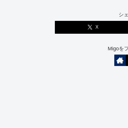
シ
X
Migo