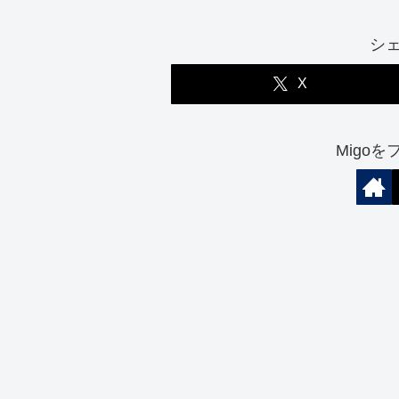
シ
X
Migo