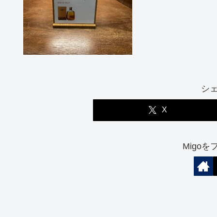
シ
X
Migo