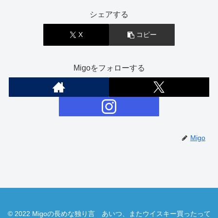
シェアする
X
コピー
Migoをフォローする
Migo
© 2022 Migoの長めな独り言 あいつ、またウイスキー買ったって