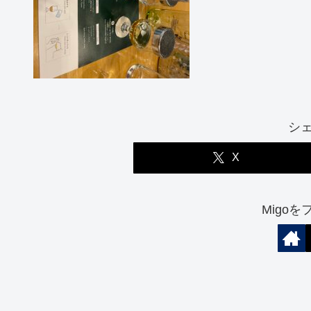
シ
X
Migo