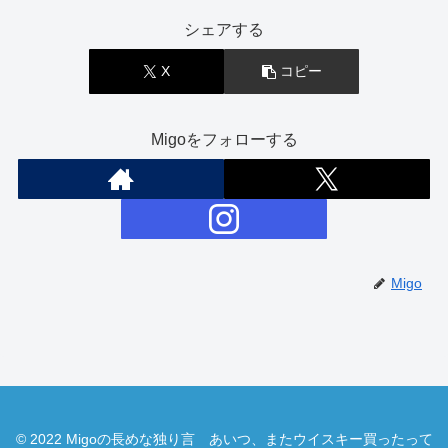
シェアする
X
コピー
Migoをフォローする
Migo
© 2022 Migoの長めな独り言 あいつ、またウイスキー買ったって