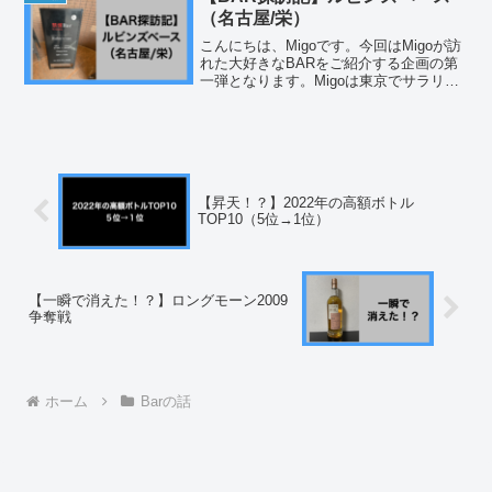
も意味...
（名古屋/栄）
こんにちは、Migoです。今回はMigoが訪
れた大好きなBARをご紹介する企画の第
一弾となります。Migoは東京でサラリー
マンをしているのですが、平日はお客様
との会食がメインになるため、東京では
あまりBARに通うということができませ
ん。その...
【昇天！？】2022年の高額ボトル
TOP10（5位→1位）
【一瞬で消えた！？】ロングモーン2009
争奪戦
ホーム
Barの話