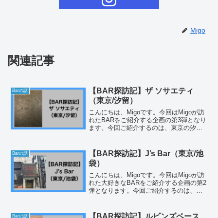
Migo
関連記事
【BAR探訪記】ザ ソサエティ
Barの話
（東京/汐留）
こんにちは、Migoです。今回はMigoが訪
れたBARをご紹介する企画の第3弾となり
ます。今回ご紹介するのは、東京の汐留
（新橋）にあるザ ソサエティさんでござ
います。Twitterで仲良くさせていただい
ている方と３人で行ってきました。場所
【BAR探訪記】J’s Bar（東京/池
Barの話
は...
袋）
こんにちは、Migoです。今回はMigoが訪
れた大好きなBARをご紹介する企画の第2
弾となります。今回ご紹介するのは、東
京の池袋にあるJ's Barさんでございま
す。超有名店なので私が紹介するまでも
ないのですが、私の訪問した記録として
【BAR探訪記】ルビンズベース
Barの話