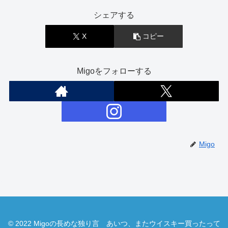
シェアする
X
コピー
Migoをフォローする
Migo
© 2022 Migoの長めな独り言 あいつ、またウイスキー買ったって