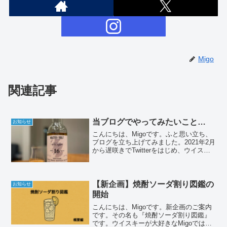
Migo
関連記事
当ブログでやってみたいこと…
お知らせ
こんにちは、Migoです。ふと思い立ち、
ブログを立ち上げてみました。2021年2月
から遅咲きでTwitterをはじめ、ウイスキ
ーのネタを中心に毎日いろいろとつぶや
いてきました。フォロワーさんにも恵ま
れ日々楽しいSNSライフを送っているわ
けで...
【新企画】焼酎ソーダ割り図鑑の
お知らせ
開始
こんにちは、Migoです。新企画のご案内
です。その名も『焼酎ソーダ割り図鑑』
です。ウイスキーが大好きなMigoではあ