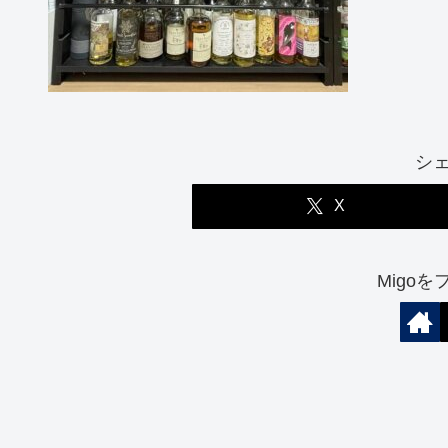
シ
X
Migo