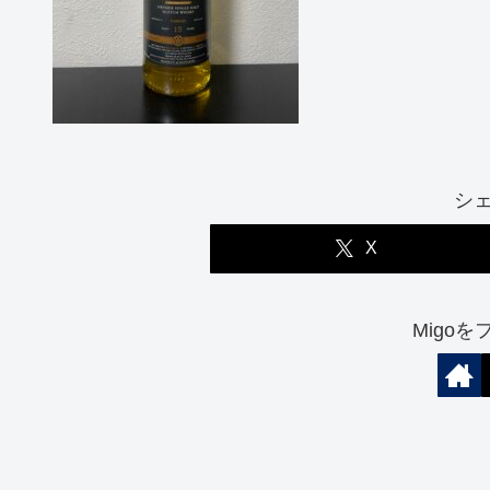
シ
X
Migo