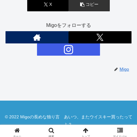
X
コピー
Migoをフォローする
Migo
© 2022 Migoの長めな独り言 あいつ、またウイスキー買ったって
よ？.
ホーム
検索
トップ
サイドバー