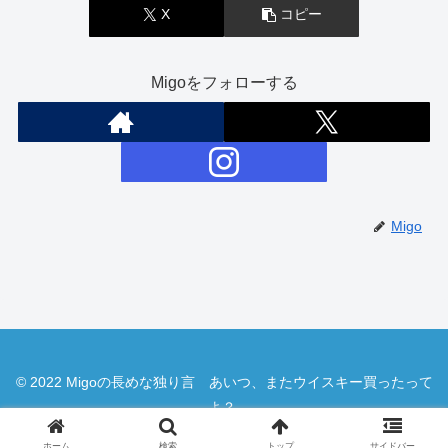
X
コピー
Migoをフォローする
Migo
© 2022 Migoの長めな独り言 あいつ、またウイスキー買ったって
よ？.
ホーム
検索
トップ
サイドバー