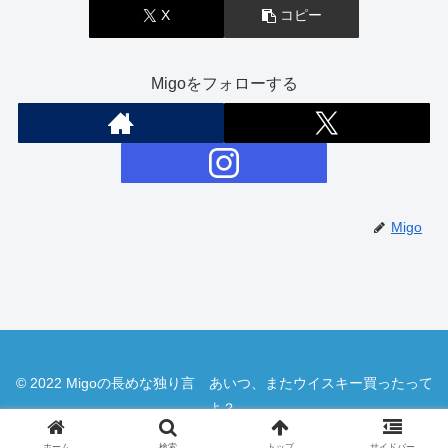
X
コピー
Migoをフォローする
Migo
© 2022 Migoの長めな独り言 あいつ、またウイスキー買ったって
よ？.
ホーム
検索
トップ
サイドバー