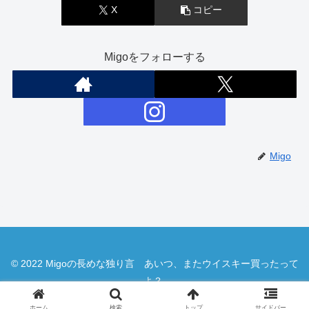
X
コピー
Migoをフォローする
Migo
© 2022 Migoの長めな独り言 あいつ、またウイスキー買ったって
よ？.
ホーム
検索
トップ
サイドバー