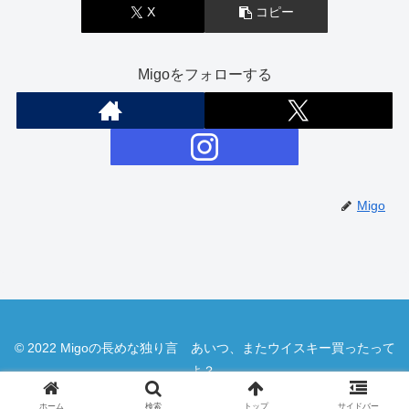
X
コピー
Migoをフォローする
Migo
© 2022 Migoの長めな独り言 あいつ、またウイスキー買ったって
よ？.
ホーム
検索
トップ
サイドバー