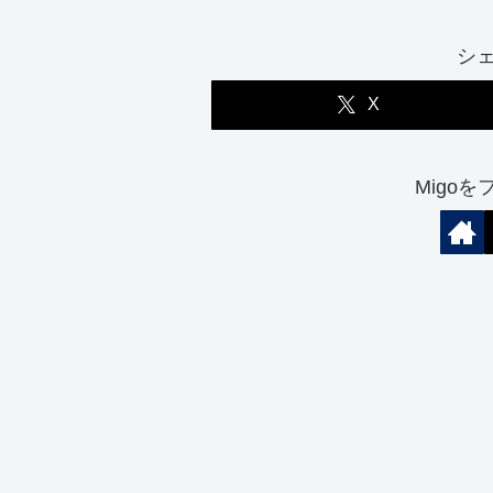
シ
X
Migo