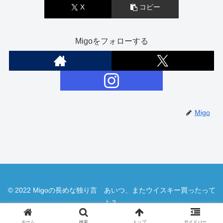
X
コピー
Migoをフォローする
Migo
© 2022 Migoの長めな独り言 あいつ、またウイスキー買ったって
よ？.
ホーム
検索
トップ
サイドバー