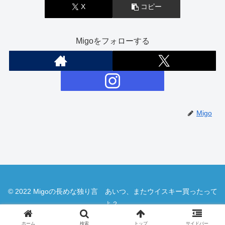
X
コピー
Migoをフォローする
Migo
© 2022 Migoの長めな独り言 あいつ、またウイスキー買ったって
よ？.
ホーム
検索
トップ
サイドバー