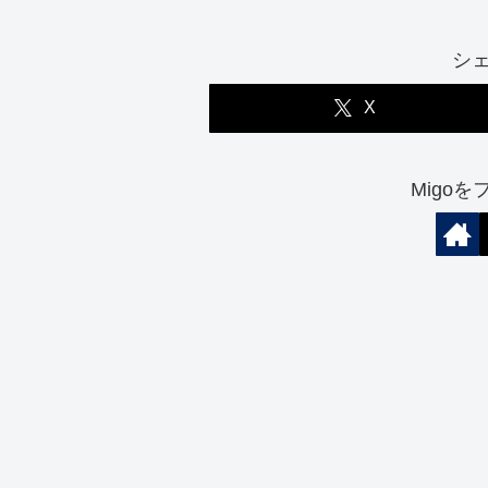
シ
X
Migo