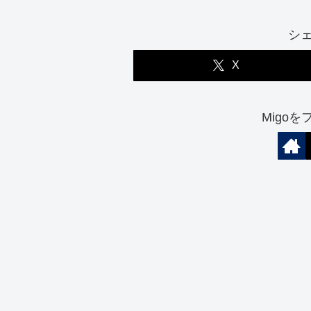
シ
X
Migo