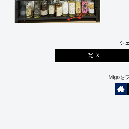
シ
X
Migo