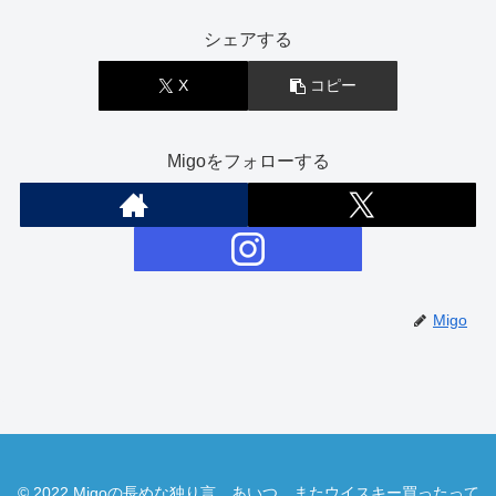
シェアする
X
コピー
Migoをフォローする
Migo
© 2022 Migoの長めな独り言 あいつ、またウイスキー買ったって