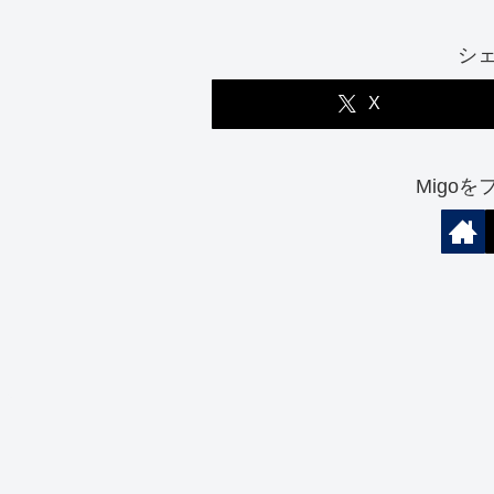
シ
X
Migo