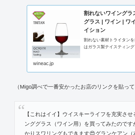
割れないワイングラス 
グラス | ワイン |
イション
割れない素材トライタンを採
はガラス製テイスティンググ
ワインイベントやワイン祭
倒...
wineac.jp
（Migo調べで一番安かったお店のリンクを貼っ
【これはイイ】ウイスキーライフを充実させ
ンググラス（ワイン用）を買ってみたのです
かりスワリングもできます😍グランケアン（