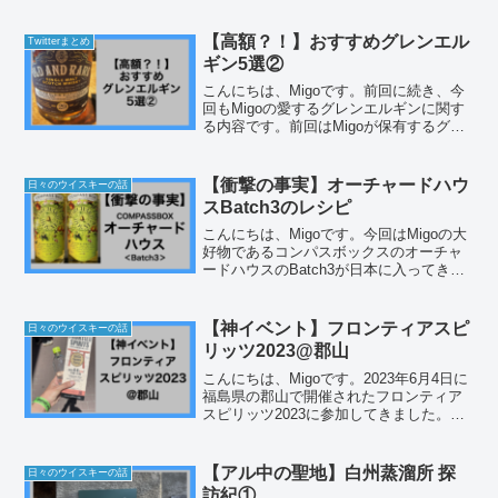
【高額？！】おすすめグレンエル
Twitterまとめ
ギン5選②
こんにちは、Migoです。前回に続き、今
回もMigoの愛するグレンエルギンに関す
る内容です。前回はMigoが保有するグレ
ンエルギンのおすすめボトルをご紹介さ
せていただきましたが、今回はBARで飲
んだグレンエルギンをご紹介していきま
【衝撃の事実】オーチャードハウ
日々のウイスキーの話
す。BAR...
スBatch3のレシピ
こんにちは、Migoです。今回はMigoの大
好物であるコンパスボックスのオーチャ
ードハウスのBatch3が日本に入ってきた
ので、そのレシピについてまとめてみた
いと思います。衝撃的な事実が発覚しま
した！ちなみに今回Migoが購入したオー
【神イベント】フロンティアスピ
日々のウイスキーの話
チャー...
リッツ2023@郡山
こんにちは、Migoです。2023年6月4日に
福島県の郡山で開催されたフロンティア
スピリッツ2023に参加してきました。こ
のイベントは、いつもお世話になってい
るサトー酒店さんが主催するもので、絶
対に参加したかったので、仕事の調整を
【アル中の聖地】白州蒸溜所 探
日々のウイスキーの話
フルパワー...
訪紀①