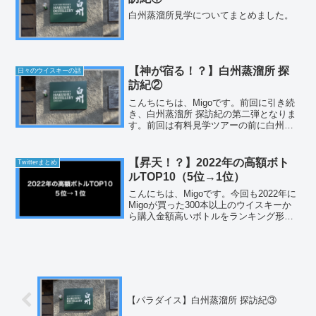
白州蒸溜所見学についてまとめました。
【神が宿る！？】白州蒸溜所 探
日々のウイスキーの話
訪紀②
こんちにちは、Migoです。前回に引き続
き、白州蒸溜所 探訪紀の第二弾となりま
す。前回は有料見学ツアーの前に白州蒸
溜所限定ウイスキーを買ったことやミュ
ージアムの見学について書かせてもらい
ました。今回は待ちに待った有料見学ツ
【昇天！？】2022年の高額ボト
Twitterまとめ
アーのご紹介です。...
ルTOP10（5位→1位）
こんにちは、Migoです。今回も2022年に
Migoが買った300本以上のウイスキーか
ら購入金額高いボトルをランキング形式
でご紹介していきます。なお、前回もお
伝えしましたが、私の中のルールで5万円
以上のボトルはBARで飲むというものが
ありま...
【パラダイス】白州蒸溜所 探訪紀③