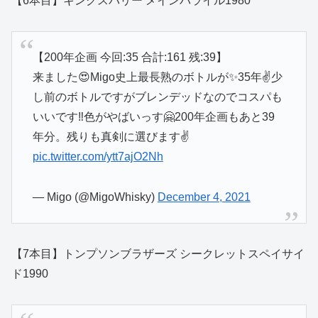
【6本目】キングスバリー メインバライル1980
【200年企画 今回:35 合計:161 残:39】
来ました😍Migo史上最長熟のボトルが✨35年✌️少
し前のボトルですがブレンデッドなのでコスパも
いいです‼️色がやばいっす🤗200年企画もあと39
年分。残りも真剣に選びます✌️
pic.twitter.com/ytt7ajO2Nh
— Migo (@MigoWhisky)
December 4, 2021
【7本目】トンプソンブラザーズ シークレットスペイサイ
ド1990