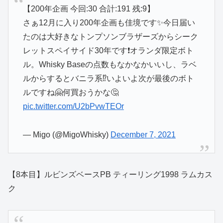
【200年企画 今回:30 合計:191 残:9】
さぁ12月に入り200年企画も佳境です✨今日届い
たのは大好きなトンプソンブラザーズからシーク
レットスペイサイド30年です❗️オランダ限定ボト
ル。Whisky Baseの点数もなかなかいいし、ラベ
ルからするとバニラ系⁉️いよいよ次が最後のボト
ルですね🤗何買おうかな🤔
pic.twitter.com/U2bPvwTEOr
— Migo (@MigoWhisky)
December 7, 2021
【8本目】ルビンズベースPB ティーリング1998 ラムカス
ク