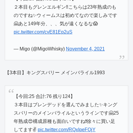
２本目もグレンエルギン‼️こちらは23年熟成のも
のですね✨ウィームスは初めてなので楽しみです
🤗あと149年分、、、気が遠くなるな😱
pic.twitter.com/cvE81Ep2uS
— Migo (@MigoWhisky)
November 4, 2021
【3本目】キングスバリー メインバライル1993
【今回:25 合計:76 残り124】
３本目はブレンデッドを選んでみました✨キング
スバリーのメインバライルというラインです🤗25
年熟成😍構成原種も面白いですね❗️徐々に買い足
してます✌️
pic.twitter.com/RQxIpeFOjY