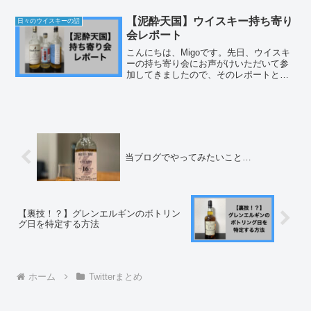
40本のグレンエルギンの中からご紹介し
ていこうと思います。ちなみに我が家に
【泥酔天国】ウイスキー持ち寄り
日々のウイスキーの話
は128本の...
会レポート
こんにちは、Migoです。先日、ウイスキ
ーの持ち寄り会にお声がけいただいて参
加してきましたので、そのレポートとそ
もそもそ持ち寄り会の楽しみ方について
Migoなりの考えをまとめてみようと思い
ます。今回の持ち寄り会は、総勢14名の
ウイスキーラバ...
当ブログでやってみたいこと…
【裏技！？】グレンエルギンのボトリン
グ日を特定する方法
ホーム
Twitterまとめ