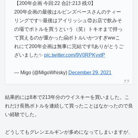
【200年企画 今回:22 合計:213 残:0】
200年企画の最後はルビンズベースさんのティー
リングです✨最後はアイリッシュ😍お店で飲みそ
の場でボトルを買うという（笑）トキオまで持っ
て買えるのが重かった🤗ボトルいかつすぎwwこ
れにて200年企画は無事に完結です‼️ありがとうご
ざいました✨
pic.twitter.com/9V0RPKyxtP
— Migo (@MigoWhisky)
December 29, 2021
結果的には8本で213年分のウイスキーを買いました。こ
れだけ長熟ボトルを連続して買ったことはなかったので良
い経験でした。
どうしてもグレンエルギンが多めになってしまいますが、