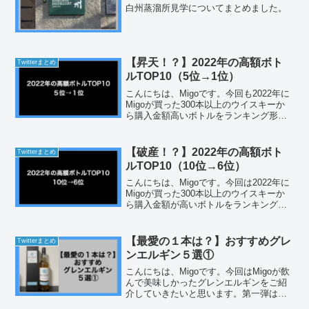
白州蒸溜所見学についてまとめました。
【昇天！？】2022年の高額ボト
Twitterまとめ
ルTOP10（5位→1位）
こんにちは、Migoです。今回も2022年に
Migoが買った300本以上のウイスキーか
ら購入金額高いボトルをランキング形式
でご紹介していきます。なお、前回もお
伝えしましたが、私の中のルールで5万円
以上のボトルはBARで飲むというものが
【破産！？】2022年の高額ボト
Twitterまとめ
ありま...
ルTOP10（10位→6位）
こんにちは、Migoです。今回は2022年に
Migoが買った300本以上のウイスキーか
ら購入金額が高いボトルをランキング形
式でご紹介していきたいと思います。ブ
ログのネタを増やさないといけないとい
う大人事情があるので2回にわけて、ご紹
【最愛の１本は？】おすすめグレ
Twitterまとめ
介してい...
ンエルギン５選①
こんにちは、Migoです。今回はMigoが飲
んで美味しかったグレンエルギンをご紹
介していきたいと思います。第一弾は
Migoがボトルで保有していて開栓済みの