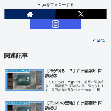
Migoをフォローする
Migo
関連記事
【神が宿る！？】白州蒸溜所 探
日々のウイスキーの話
訪紀②
こんちにちは、Migoです。前回に引き続
き、白州蒸溜所 探訪紀の第二弾となりま
す。前回は有料見学ツアーの前に白州蒸
溜所限定ウイスキーを買ったことやミュ
ージアムの見学について書かせてもらい
ました。今回は待ちに待った有料見学ツ
【アル中の聖地】白州蒸溜所 探
日々のウイスキーの話
アーのご紹介です。...
訪紀①