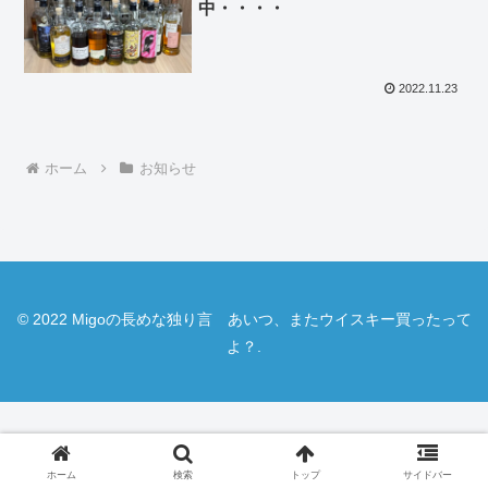
中・・・・
2022.11.23
ホーム
お知らせ
© 2022 Migoの長めな独り言 あいつ、またウイスキー買ったって
よ？.
ホーム
検索
トップ
サイドバー