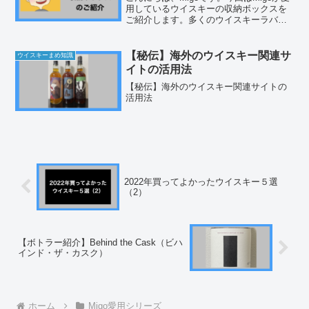
用しているウイスキーの収納ボックスを
ご紹介します。多くのウイスキーラバー
の方が使っていると思われますが、ご参
考になれば幸いです。とはいえ、経年変
化などで強度が落ちたりする可能性もあ
【秘伝】海外のウイスキー関連サ
ウイスキーまめ知識
るので、使う際に...
イトの活用法
【秘伝】海外のウイスキー関連サイトの
活用法
2022年買ってよかったウイスキー５選
（2）
【ボトラー紹介】Behind the Cask（ビハ
インド・ザ・カスク）
ホーム
Migo愛用シリーズ