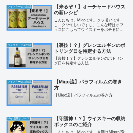
【来るぞ！】オーチャードハウス
ウイスキーまめ知識
の新レシピ
こんにちは、Migoです。クソ暑いです
し、クソ忙しいですし、こんな時はオフ
ィスにこもってウイスキーをポチるに限
りますなという感じで、今日は仕事の合
間にちょっといつもと違った形のブログ
を書いています。2024年8月にコンパスボ
【裏技！？】グレンエルギンのボ
ウイスキーまめ知識
ックスのオーチャ...
トリング日を特定する方法
【裏技！？】グレンエルギンのボトリン
グ日を特定する方法
【Migo流】パラフィルムの巻き
ウイスキーまめ知識
方
【Migo流】パラフィルムの巻き方
【守護神！？】ウイスキーの収納
Migo愛用シリーズ
ボックスのご紹介
こんにちは、Migoです。今回はMigoが愛