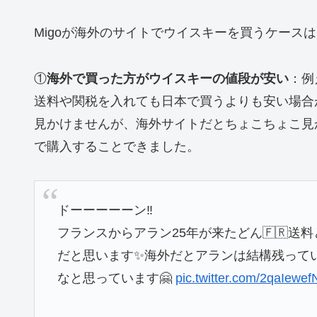
Migoが海外のサイトでウイスキーを買うケース
①
海外で買った方がウイスキーの値段が安い
：例
送料や関税を入れても日本で買うよりも安い場合
見かけませんが、海外サイトだとちょこちょこ見
で購入することできました。
ドーーーーーン‼️
フランスからアラン25年が来たどん🇫🇷送料
だと思います✨海外だとアランは結構残って
なと思っています🤗
pic.twitter.com/2qaIewef