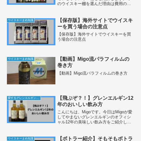
のウイスキー棚を選んだ理由は費用のお
手頃さはもちろんですが、私は木の質感
が好きなので、部屋に置いた時に違和感
がないかという点を重視しました。決し
【保存版】海外サイトでウイスキ
ウイスキーまめ知識
て高級感があるわけで...
ーを買う場合の注意点
【保存版】海外サイトでウイスキーを買
う場合の注意点
【動画】Migo流パラフィルムの
ウイスキーまめ知識
巻き方
【動画】Migo流パラフィルムの巻き方
【飛ぶぞ？！】グレンエルギン12
愛するグレンエルギンの話
年のおいしい飲み方
こんにちは、Migoです。今日はMigoが愛
してやまないグレンエルギンのオフィシ
ャル12年の美味しい飲み方をご紹介して
いきます。ウイスキーにはさまざまな飲
み方がありますが、私はボトルで保有し
ているウイスキーに関しては色んな飲み
【ボトラー紹介】そもそもボトラ
ウイスキーまめ知識