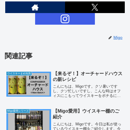
Migo
関連記事
【来るぞ！】オーチャードハウス
ウイスキーまめ知識
の新レシピ
こんにちは、Migoです。クソ暑いです
し、クソ忙しいですし、こんな時はオフ
ィスにこもってウイスキーをポチるに限
りますなという感じで、今日は仕事の合
間にちょっといつもと違った形のブログ
を書いています。2024年8月にコンパスボ
【Migo愛用】ウイスキー棚のご
Migo愛用シリーズ
ックスのオーチャ...
紹介
こんにちは、Migoです。今日は私が使っ
ているウイスキー棚をご紹介します。今